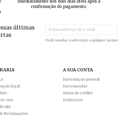
e
imediatamente nos dois dias úteis após a
confirmação do pagamento.
a
ossas últimas
ertas
Pode cancelar a subscrição a qualquer momen
VRARIA
A SUA CONTA
ga
Informação pessoal
ação legal
Encomendas
 Nós
Notas de crédito
cte-nos
Endereços
o site
de Reclamações