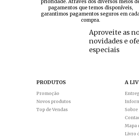
prioridade. Através dos diversos meios d
pagamentos que temos disponíveis,
garantimos pagamentos seguros em cad
compra.
Aproveite as n
novidades e of
especiais
PRODUTOS
A LI
Promoção
Entre
Novos produtos
Inform
Top de Vendas
Sobre
Conta
Mapa d
Livro 