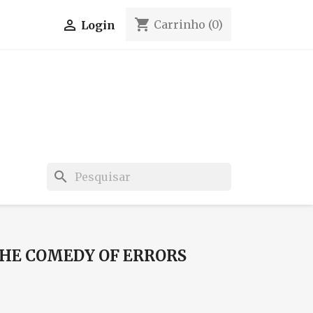
shopping_cart

Carrinho
(0)
Login
search
THE COMEDY OF ERRORS