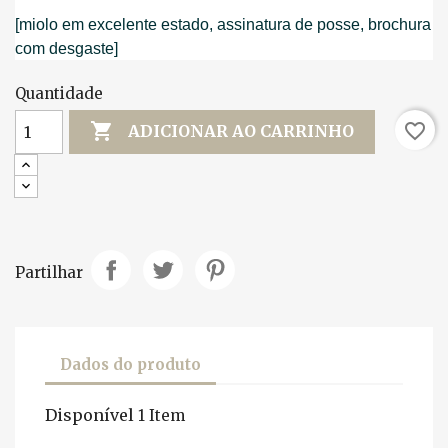
[miolo em excelente estado, assinatura de posse, brochura
com desgaste]
Quantidade

favorite_border
ADICIONAR AO CARRINHO
Partilhar
Dados do produto
Disponível
1 Item