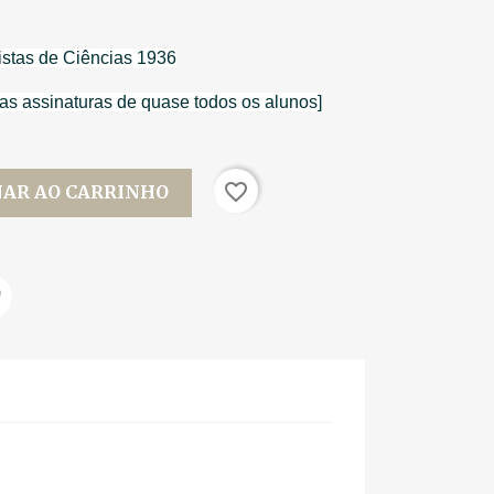
istas de Ciências 1936
 as assinaturas de quase todos os alunos]
favorite_border
NAR AO CARRINHO