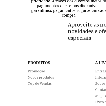
prioridade. Através dos diversos meios d
pagamentos que temos disponíveis,
garantimos pagamentos seguros em cad
compra.
Aproveite as n
novidades e of
especiais
PRODUTOS
A LI
Promoção
Entre
Novos produtos
Inform
Top de Vendas
Sobre
Conta
Mapa d
Livro 