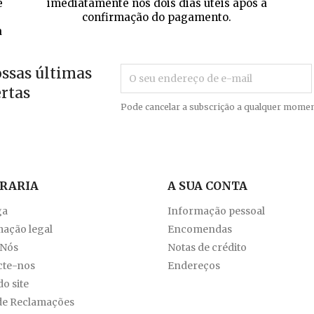
e
imediatamente nos dois dias úteis após a
confirmação do pagamento.
a
ossas últimas
ertas
Pode cancelar a subscrição a qualquer momen
VRARIA
A SUA CONTA
ga
Informação pessoal
ação legal
Encomendas
 Nós
Notas de crédito
cte-nos
Endereços
o site
de Reclamações