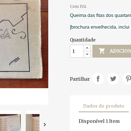
Com IVA
Queima das fitas dos quartan
[brochura envelhecida, inclui
Quantidade

ADICIO
Partilhar
Dados do produto
Disponível
1 Item
