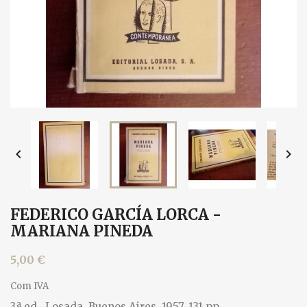


FEDERICO GARCÍA LORCA -
MARIANA PINEDA
5,00 €
Com IVA
3.ª ed., Losada, Buenos Aires, 1957. 131 pp.