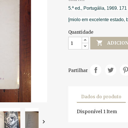
5.ª ed., Portugália, 1969. 171
[miolo em excelente estado, 
Quantidade

ADICIO
Partilhar
Dados do produto
Disponível
1 Item
