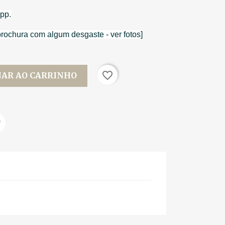
 pp.
brochura com algum desgaste - ver fotos]
favorite_border
NAR AO CARRINHO