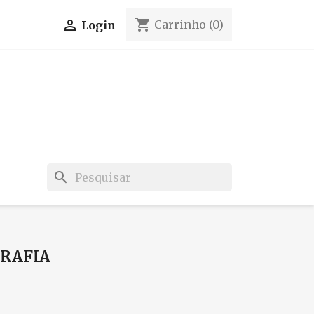
shopping_cart

Carrinho
(0)
Login
search
GRAFIA