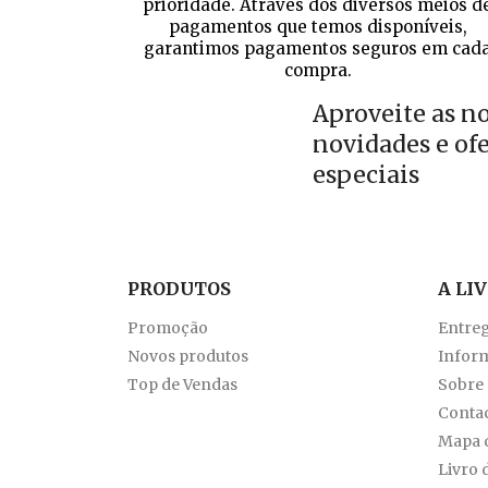
prioridade. Através dos diversos meios d
pagamentos que temos disponíveis,
garantimos pagamentos seguros em cad
compra.
Aproveite as n
novidades e of
especiais
PRODUTOS
A LI
Promoção
Entre
Novos produtos
Inform
Top de Vendas
Sobre
Conta
Mapa d
Livro 