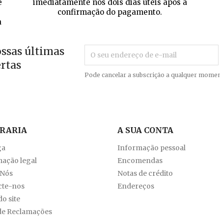
e
imediatamente nos dois dias úteis após a
confirmação do pagamento.
a
ossas últimas
ertas
Pode cancelar a subscrição a qualquer momen
VRARIA
A SUA CONTA
ga
Informação pessoal
ação legal
Encomendas
 Nós
Notas de crédito
cte-nos
Endereços
o site
de Reclamações