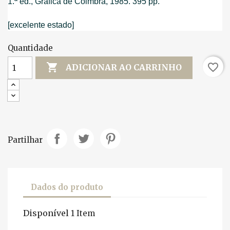
1.ª ed., Gráfica de Coimbra, 1985. 395 pp.
[excelente estado]
Quantidade

favorite_border
ADICIONAR AO CARRINHO
Partilhar
Dados do produto
Disponível
1 Item