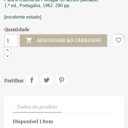
1.ª ed., Portugália, 1962. 290 pp.
[excelente estado]
Quantidade

favorite_border
ADICIONAR AO CARRINHO
Partilhar
Dados do produto
Disponível
1 Item