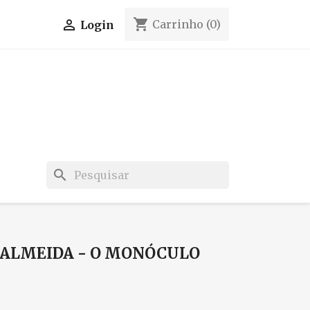
shopping_cart

Carrinho
(0)
Login
search
 ALMEIDA - O MONÓCULO