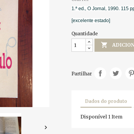
1.ª ed., O Jornal, 1990. 115 p
[excelente estado]
Quantidade

ADICIO
Partilhar
Dados do produto
Disponível
1 Item
