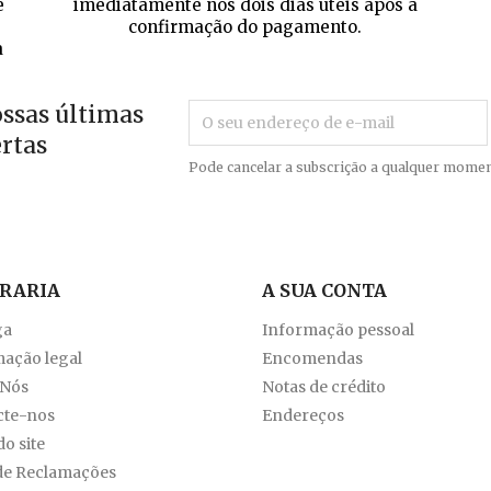
e
imediatamente nos dois dias úteis após a
confirmação do pagamento.
a
ossas últimas
ertas
Pode cancelar a subscrição a qualquer momen
VRARIA
A SUA CONTA
ga
Informação pessoal
ação legal
Encomendas
 Nós
Notas de crédito
cte-nos
Endereços
o site
de Reclamações