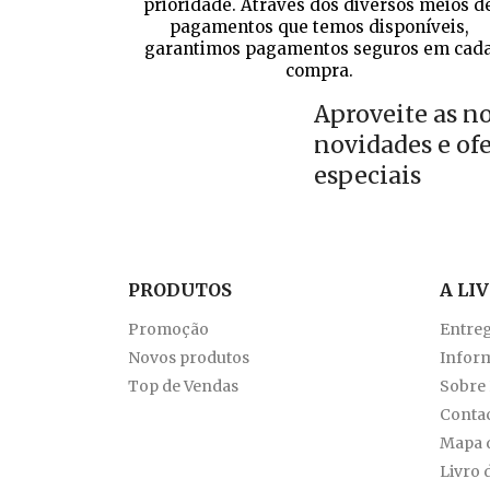
prioridade. Através dos diversos meios d
pagamentos que temos disponíveis,
garantimos pagamentos seguros em cad
compra.
Aproveite as n
novidades e of
especiais
PRODUTOS
A LI
Promoção
Entre
Novos produtos
Inform
Top de Vendas
Sobre
Conta
Mapa d
Livro 