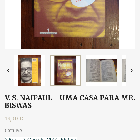


V. S. NAIPAUL - UMA CASA PARA MR.
BISWAS
13,00 €
Com IVA
2.ª ed., D. Quixote, 2001. 569 pp.