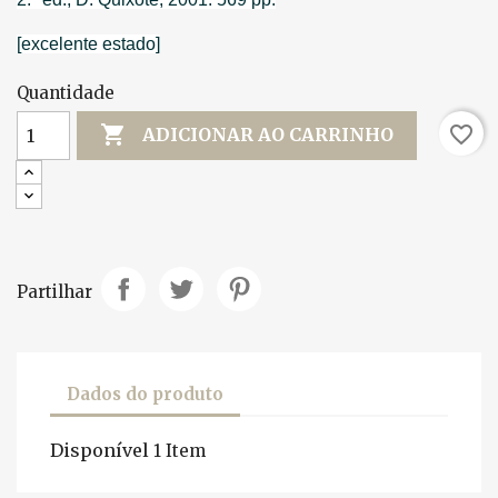
[excelente estado]
Quantidade

favorite_border
ADICIONAR AO CARRINHO
Partilhar
Dados do produto
Disponível
1 Item