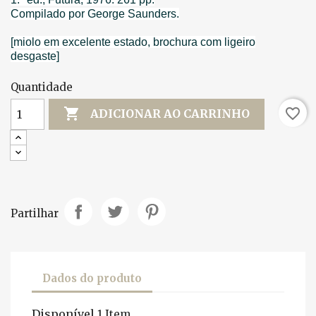
Compilado por George Saunders.
[miolo em excelente estado, brochura com ligeiro
desgaste]
Quantidade

favorite_border
ADICIONAR AO CARRINHO
Partilhar
Dados do produto
Disponível
1 Item