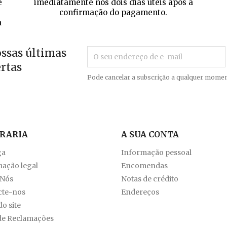
e
imediatamente nos dois dias úteis após a
confirmação do pagamento.
a
ossas últimas
ertas
Pode cancelar a subscrição a qualquer momen
VRARIA
A SUA CONTA
ga
Informação pessoal
ação legal
Encomendas
 Nós
Notas de crédito
cte-nos
Endereços
o site
de Reclamações