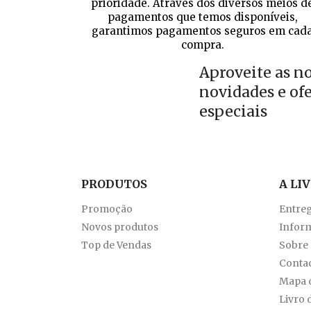
prioridade. Através dos diversos meios d
pagamentos que temos disponíveis,
garantimos pagamentos seguros em cad
compra.
Aproveite as n
novidades e of
especiais
PRODUTOS
A LI
Promoção
Entre
Novos produtos
Inform
Top de Vendas
Sobre
Conta
Mapa d
Livro 