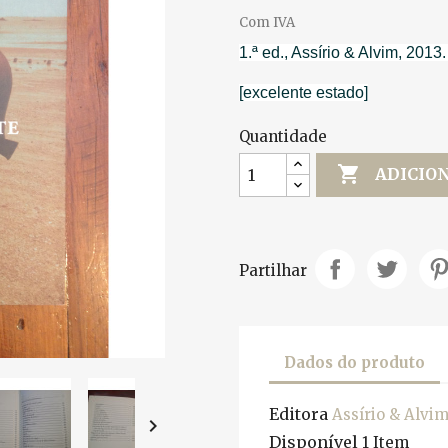
Com IVA
1.ª ed., Assírio & Alvim, 2013
[excelente estado]
Quantidade

ADICIO
Partilhar
Dados do produto
Editora
Assírio & Alvi

Disponível
1 Item