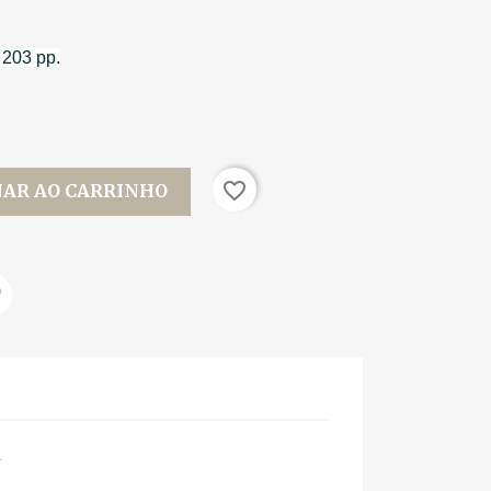
. 203 pp.
favorite_border
NAR AO CARRINHO
m