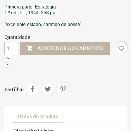
Primera parte: Estrategia
1.ª ed., s.i., 1944. 358 pp.
[excelente estado, carimbo de posse]
Quantidade

favorite_border
ADICIONAR AO CARRINHO
Partilhar
Dados do produto