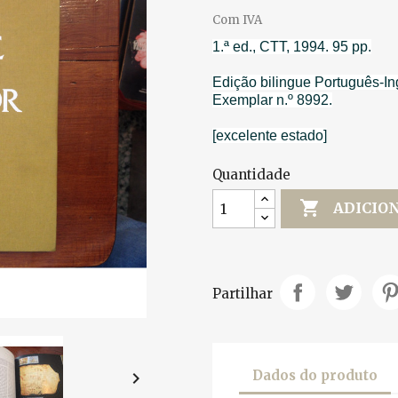
Com IVA
1.ª ed., CTT, 1994. 95 pp.
Edição bilingue Português-In
Exemplar n.º 8992.
[excelente estado]
Quantidade

ADICIO
Partilhar
Dados do produto
