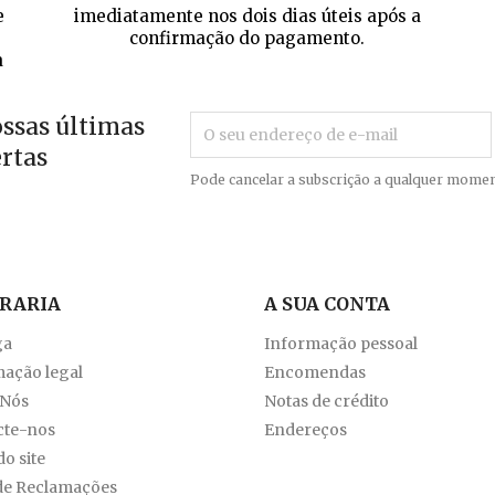
e
imediatamente nos dois dias úteis após a
confirmação do pagamento.
a
ossas últimas
ertas
Pode cancelar a subscrição a qualquer momen
VRARIA
A SUA CONTA
ga
Informação pessoal
ação legal
Encomendas
 Nós
Notas de crédito
cte-nos
Endereços
o site
de Reclamações