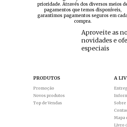
prioridade. Através dos diversos meios d
pagamentos que temos disponíveis,
garantimos pagamentos seguros em cad
compra.
Aproveite as n
novidades e of
especiais
PRODUTOS
A LI
Promoção
Entre
Novos produtos
Inform
Top de Vendas
Sobre
Conta
Mapa d
Livro 