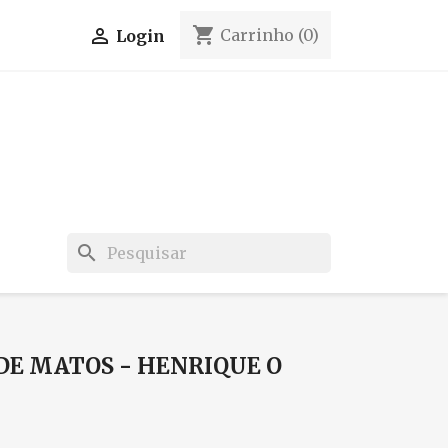
shopping_cart

Carrinho
(0)
Login
search
DE MATOS - HENRIQUE O