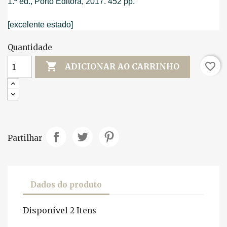
1.ª ed., Porto Editora, 2017. 452 pp.
[excelente estado]
Quantidade

favorite_border
ADICIONAR AO CARRINHO
Partilhar
Dados do produto
Disponível
2 Itens