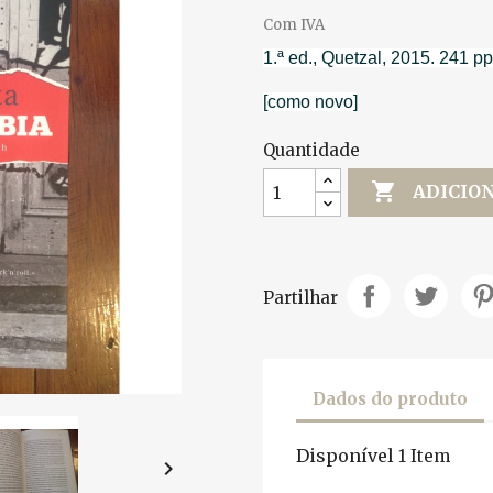
Com IVA
1.ª ed., Quetzal, 2015. 241 pp
[como novo]
Quantidade

ADICIO
Partilhar
Dados do produto
Disponível
1 Item
