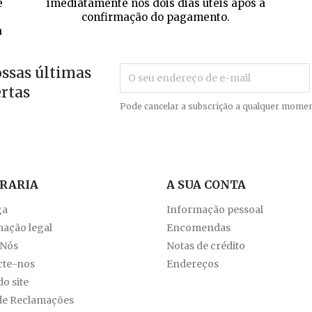
e
imediatamente nos dois dias úteis após a
confirmação do pagamento.
a
ossas últimas
ertas
Pode cancelar a subscrição a qualquer momen
VRARIA
A SUA CONTA
ga
Informação pessoal
ação legal
Encomendas
 Nós
Notas de crédito
cte-nos
Endereços
o site
de Reclamações