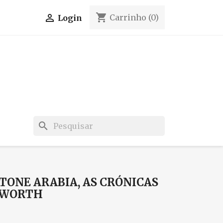
shopping_cart

Carrinho
(0)
Login
search
STONE ARABIA, AS CRÓNICAS
K WORTH