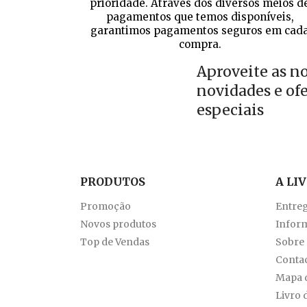
prioridade. Através dos diversos meios d
pagamentos que temos disponíveis,
garantimos pagamentos seguros em cad
compra.
Aproveite as n
novidades e of
especiais
PRODUTOS
A LI
Promoção
Entre
Novos produtos
Inform
Top de Vendas
Sobre
Conta
Mapa d
Livro 