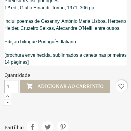
Poeti surrealisti portoghesi.
1.ª ed., Giulio Einaudi, Torino, 1971. 306 pp.
Inclui poemas de Cesariny, António Maria Lisboa, Herberto
Helder, Cruzeiro Seixas, Alexandre O'Neill, entre outros.
Edição bilingue Português-Italiano.
[brochura envelhecida, sublinhados a caneta nas primeiras
14 páginas]
Quantidade

favorite_border
ADICIONAR AO CARRINHO
Partilhar