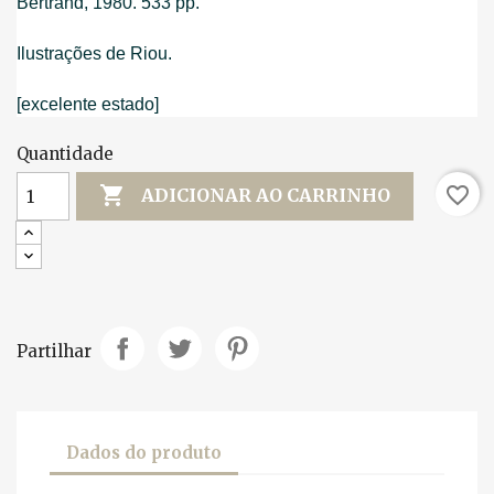
Bertrand, 1980. 533 pp.
Ilustrações de Riou.
[excelente estado]
Quantidade

favorite_border
ADICIONAR AO CARRINHO
Partilhar
Dados do produto