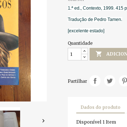
1.ª ed., Contexto, 1999. 415 p
Tradução de Pedro Tamen.
[excelente estado]
Quantidade

ADICIO
Partilhar
Dados do produto

Disponível
1 Item