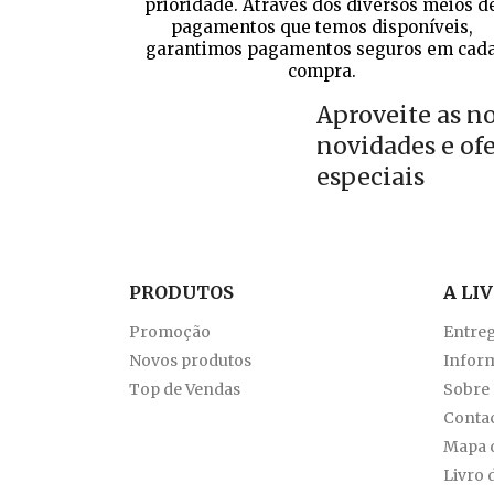
prioridade. Através dos diversos meios d
pagamentos que temos disponíveis,
garantimos pagamentos seguros em cad
compra.
Aproveite as n
novidades e of
especiais
PRODUTOS
A LI
Promoção
Entre
Novos produtos
Inform
Top de Vendas
Sobre
Conta
Mapa d
Livro 