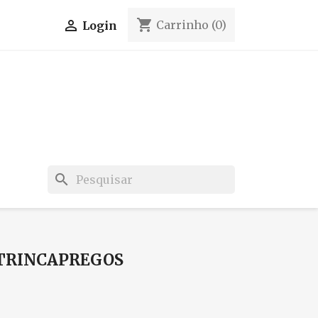
shopping_cart

Carrinho
(0)
Login
search
 TRINCAPREGOS