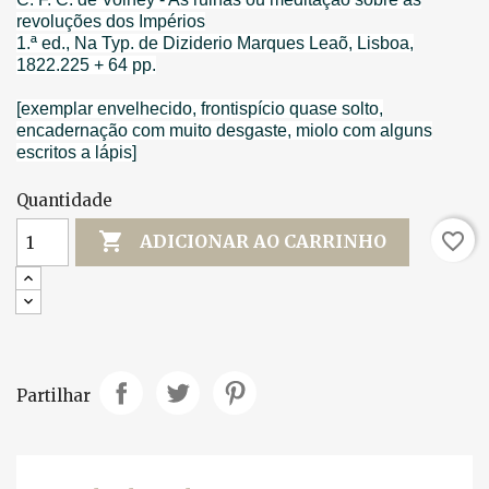
revoluções dos Impérios
1.ª ed., Na Typ. de Diziderio Marques Leaõ, Lisboa,
1822.225 + 64 pp.
[exemplar envelhecido, frontispício quase solto,
encadernação com muito desgaste, miolo com alguns
escritos a lápis]
Quantidade

favorite_border
ADICIONAR AO CARRINHO
Partilhar