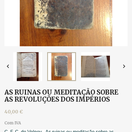


AS RUINAS OU MEDITAÇÃO SOBRE
AS REVOLUÇÕES DOS IMPÉRIOS
40,00 €
Com IVA
C. F. C. de Volney - As ruinas ou meditação sobre as