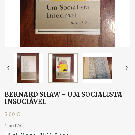


BERNARD SHAW - UM SOCIALISTA
INSOCIÁVEL
5,00 €
Com IVA
1.ª ed., Minerva, 1972. 227 pp.