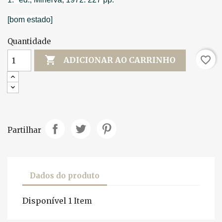
[bom estado]
Quantidade

favorite_border
ADICIONAR AO CARRINHO
Partilhar
Dados do produto
Disponível
1 Item