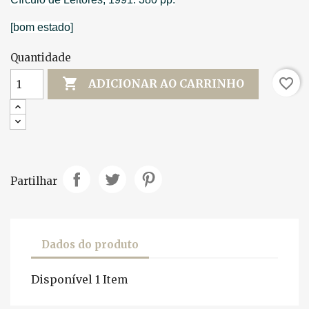
[bom estado]
Quantidade

favorite_border
ADICIONAR AO CARRINHO
Partilhar
Dados do produto
Disponível
1 Item