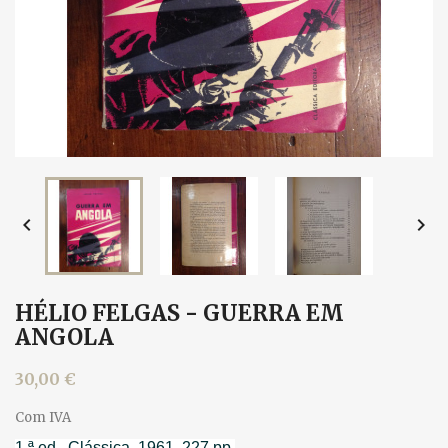


HÉLIO FELGAS - GUERRA EM
ANGOLA
30,00 €
Com IVA
1.ª ed., Clássica, 1961. 227 pp.