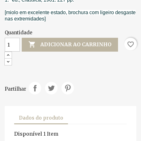
[miolo em excelente estado, brochura com ligeiro desgaste
nas extremidades]
Quantidade

favorite_border
ADICIONAR AO CARRINHO
Partilhar
Dados do produto
Disponível
1 Item