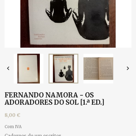


FERNANDO NAMORA - OS
ADORADORES DO SOL [1.ª ED.]
8,00 €
Com IVA
Cadernos de um escritor.