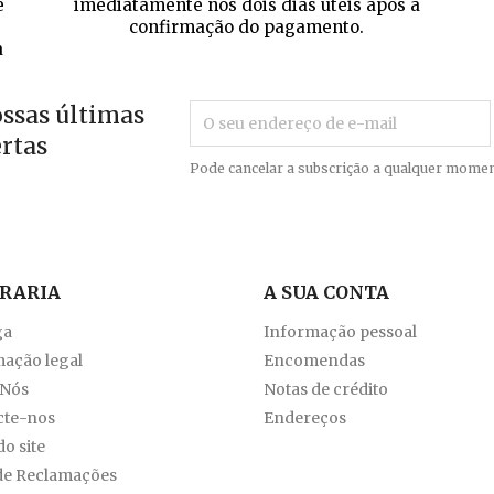
e
imediatamente nos dois dias úteis após a
confirmação do pagamento.
a
ossas últimas
ertas
Pode cancelar a subscrição a qualquer momen
VRARIA
A SUA CONTA
ga
Informação pessoal
ação legal
Encomendas
 Nós
Notas de crédito
cte-nos
Endereços
o site
de Reclamações