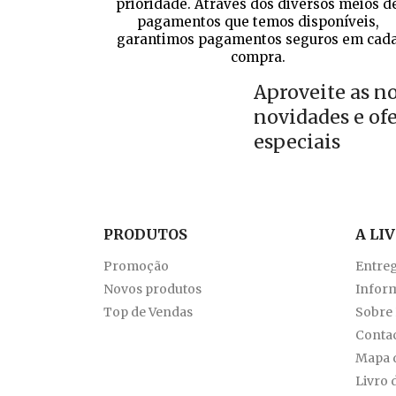
prioridade. Através dos diversos meios d
pagamentos que temos disponíveis,
garantimos pagamentos seguros em cad
compra.
Aproveite as n
novidades e of
especiais
PRODUTOS
A LI
Promoção
Entre
Novos produtos
Inform
Top de Vendas
Sobre
Conta
Mapa d
Livro 