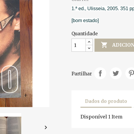
1.ª ed., Ulisseia, 2005. 351 p
[bom estado]
Quantidade

ADICIO
Partilhar
Dados do produto
Disponível
1 Item
