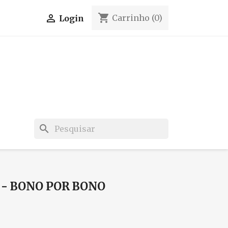
shopping_cart

Carrinho
(0)
Login
search
- BONO POR BONO