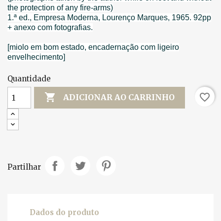
the protection of any fire-arms)
1.ª ed., Empresa Moderna, Lourenço Marques, 1965. 92pp
+ anexo com fotografias.
[miolo em bom estado, encadernação com ligeiro
envelhecimento]
Quantidade

favorite_border
ADICIONAR AO CARRINHO
Partilhar
Dados do produto