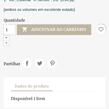
[ambos os volumes em excelente estado]
Quantidade

favorite_border
ADICIONAR AO CARRINHO
Partilhar
Dados do produto
Disponível
1 Item