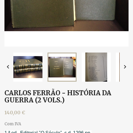


CARLOS FERRÃO - HISTÓRIA DA
GUERRA (2 VOLS.)
140,00 €
Com IVA
1.ª ed., Editorial "O Século", s.d. 1296 pp.