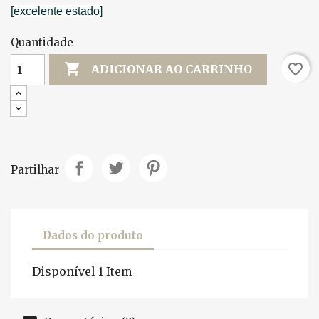
[excelente estado]
Quantidade

favorite_border
ADICIONAR AO CARRINHO
Partilhar
Dados do produto
Disponível
1 Item