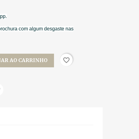
 pp.
 brochura com algum desgaste nas
favorite_border
NAR AO CARRINHO