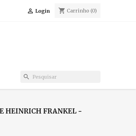
shopping_cart

Carrinho
(0)
Login
search
E HEINRICH FRANKEL -