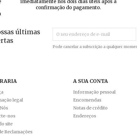
e
imediatamente nos dois dias úteis após a
confirmação do pagamento.
a
ossas últimas
ertas
Pode cancelar a subscrição a qualquer momen
VRARIA
A SUA CONTA
ga
Informação pessoal
ação legal
Encomendas
 Nós
Notas de crédito
cte-nos
Endereços
o site
de Reclamações