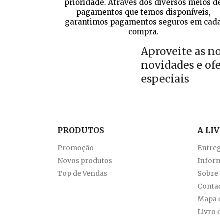
prioridade. Através dos diversos meios d
pagamentos que temos disponíveis,
garantimos pagamentos seguros em cad
compra.
Aproveite as n
novidades e of
especiais
PRODUTOS
A LI
Promoção
Entre
Novos produtos
Inform
Top de Vendas
Sobre
Conta
Mapa d
Livro 