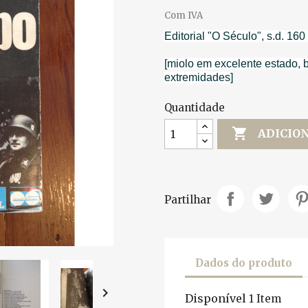
Com IVA
Editorial "O Século", s.d. 160
[miolo em excelente estado,
extremidades]
Quantidade

ADICIO
Partilhar
Dados do produto

Disponível
1 Item