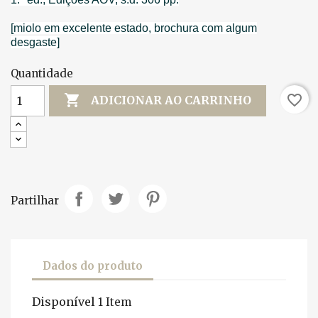
[miolo em excelente estado, brochura com algum
desgaste]
Quantidade

favorite_border
ADICIONAR AO CARRINHO
Partilhar
Dados do produto
Disponível
1 Item