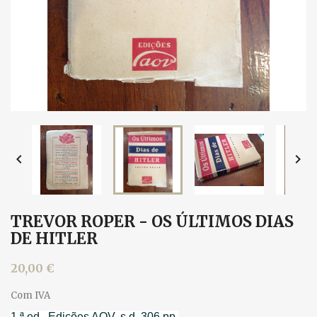


TREVOR ROPER - OS ÚLTIMOS DIAS
DE HITLER
20,00 €
Com IVA
1.ª ed., Edições AOV, s.d. 306 pp.