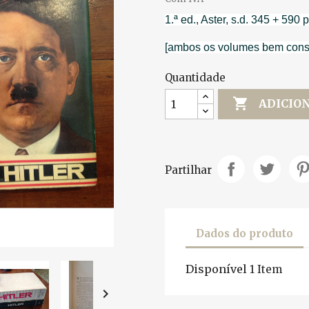
1.ª ed., Aster, s.d. 345 + 590 p
[ambos os volumes bem cons
Quantidade

ADICIO
Partilhar
Dados do produto
Disponível
1 Item
