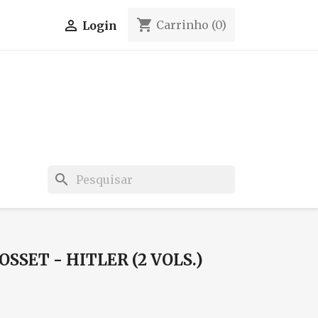
shopping_cart

Carrinho
(0)
Login
search
OSSET - HITLER (2 VOLS.)