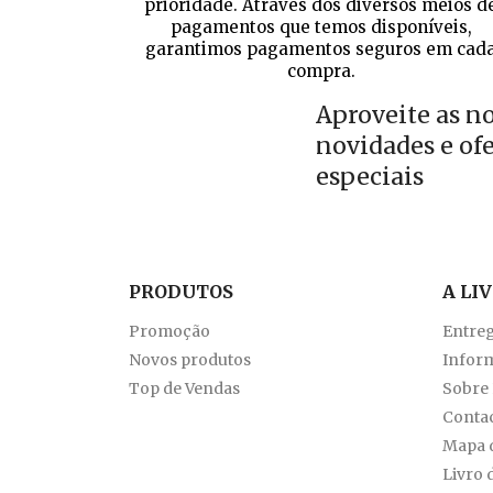
prioridade. Através dos diversos meios d
pagamentos que temos disponíveis,
garantimos pagamentos seguros em cad
compra.
Aproveite as n
novidades e of
especiais
PRODUTOS
A LI
Promoção
Entre
Novos produtos
Inform
Top de Vendas
Sobre
Conta
Mapa d
Livro 