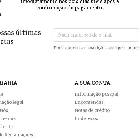
e
imediatamente nos dois dias úteis após a
confirmação do pagamento.
a
ossas últimas
ertas
Pode cancelar a subscrição a qualquer momen
VRARIA
A SUA CONTA
ga
Informação pessoal
ação legal
Encomendas
 Nós
Notas de crédito
cte-nos
Endereços
o site
de Reclamações