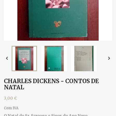


CHARLES DICKENS - CONTOS DE
NATAL
3,00 €
Com IVA
O Natal do Sr. Scrooge e Sinos de Ano Novo.