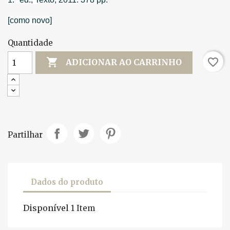
[como novo]
Quantidade

favorite_border
ADICIONAR AO CARRINHO
Partilhar
Dados do produto
Disponível
1 Item