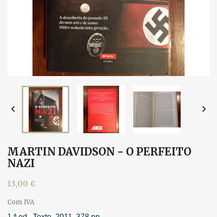


MARTIN DAVIDSON - O PERFEITO
NAZI
13,00 €
Com IVA
1.ª ed., Texto, 2011. 378 pp.