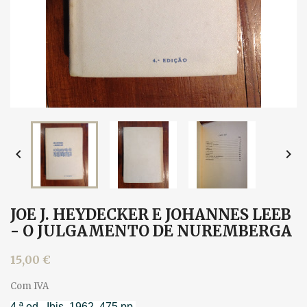


JOE J. HEYDECKER E JOHANNES LEEB
- O JULGAMENTO DE NUREMBERGA
15,00 €
Com IVA
4.ª ed., Ibis, 1962. 475 pp.