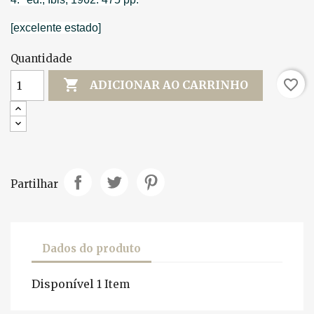
[excelente estado]
Quantidade

favorite_border
ADICIONAR AO CARRINHO
Partilhar
Dados do produto
Disponível
1 Item