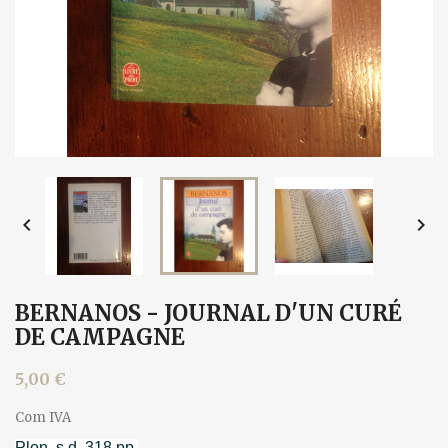


BERNANOS - JOURNAL D'UN CURÉ
DE CAMPAGNE
5,00 €
Com IVA
Plon, s.d. 318 pp.