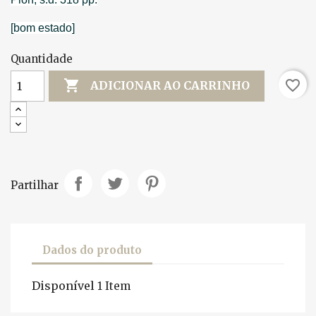
[bom estado]
Quantidade

favorite_border
ADICIONAR AO CARRINHO
Partilhar
Dados do produto
Disponível
1 Item