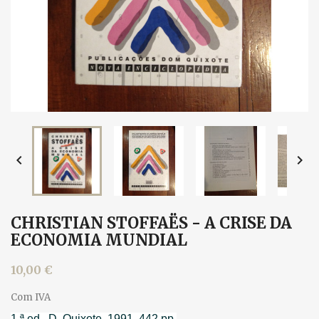


CHRISTIAN STOFFAËS - A CRISE DA
ECONOMIA MUNDIAL
10,00 €
Com IVA
1.ª ed., D. Quixote, 1991. 442 pp.