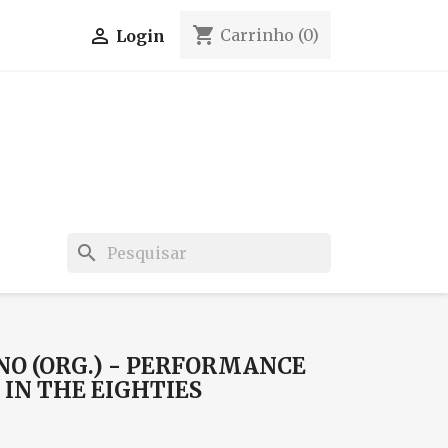
shopping_cart

Carrinho
(0)
Login
search
O (ORG.) - PERFORMANCE
 IN THE EIGHTIES