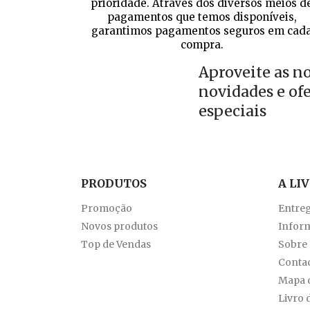
prioridade. Através dos diversos meios d
pagamentos que temos disponíveis,
garantimos pagamentos seguros em cad
compra.
Aproveite as n
novidades e of
especiais
PRODUTOS
A LI
Promoção
Entre
Novos produtos
Inform
Top de Vendas
Sobre
Conta
Mapa d
Livro 