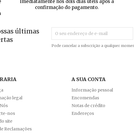
e
imediatamente nos dois dias úteis após a
confirmação do pagamento.
a
ossas últimas
ertas
Pode cancelar a subscrição a qualquer momen
VRARIA
A SUA CONTA
ga
Informação pessoal
ação legal
Encomendas
 Nós
Notas de crédito
cte-nos
Endereços
o site
de Reclamações