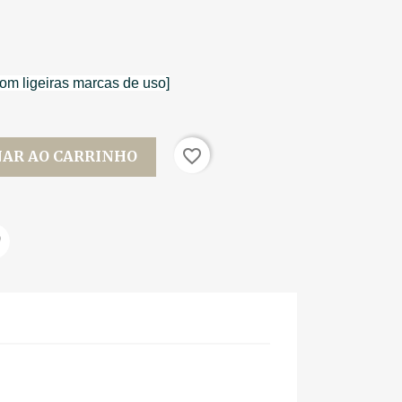
om ligeiras marcas de uso]
favorite_border
NAR AO CARRINHO