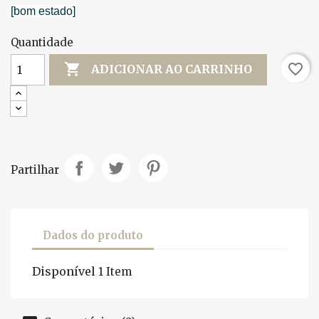
[bom estado]
Quantidade

favorite_border
ADICIONAR AO CARRINHO
Partilhar
Dados do produto
Disponível
1 Item