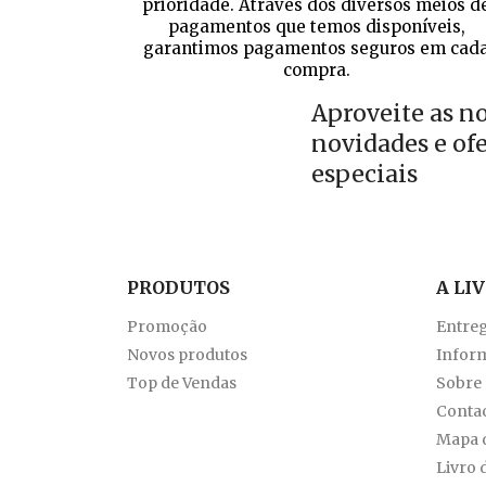
prioridade. Através dos diversos meios d
pagamentos que temos disponíveis,
garantimos pagamentos seguros em cad
compra.
Aproveite as n
novidades e of
especiais
PRODUTOS
A LI
Promoção
Entre
Novos produtos
Inform
Top de Vendas
Sobre
Conta
Mapa d
Livro 