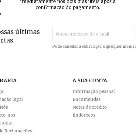
e
imediatamente nos dois dias úteis após a
confirmação do pagamento.
a
ossas últimas
ertas
Pode cancelar a subscrição a qualquer momen
VRARIA
A SUA CONTA
ga
Informação pessoal
ação legal
Encomendas
 Nós
Notas de crédito
cte-nos
Endereços
o site
de Reclamações