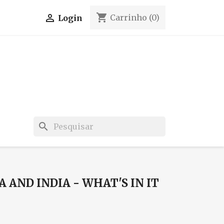
shopping_cart

Carrinho
(0)
Login
search
A AND INDIA - WHAT'S IN IT