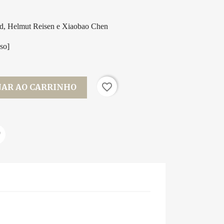
ud, Helmut Reisen e Xiaobao Chen
so]
favorite_border
NAR AO CARRINHO