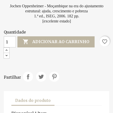
Jochen Oppenheimer - Moçambique na era do ajustamento
estrutural: ajuda, crescimento e pobreza
1.ª ed., ISEG, 2006. 182 pp.
[excelente estado]
Quantidade

favorite_border
ADICIONAR AO CARRINHO
Partilhar
Dados do produto