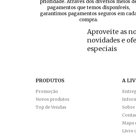
prioridade. Através dos diversos meios d
pagamentos que temos disponíveis,
garantimos pagamentos seguros em cad
compra.
Aproveite as n
novidades e of
especiais
PRODUTOS
A LI
Promoção
Entre
Novos produtos
Inform
Top de Vendas
Sobre
Conta
Mapa d
Livro 