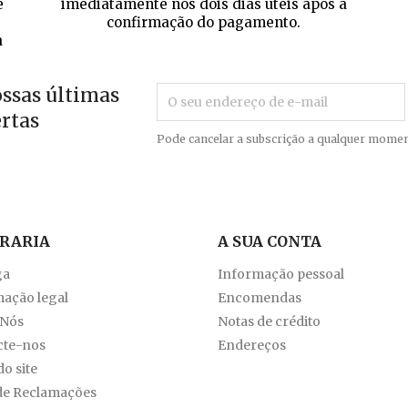
e
imediatamente nos dois dias úteis após a
confirmação do pagamento.
a
ossas últimas
ertas
Pode cancelar a subscrição a qualquer momen
VRARIA
A SUA CONTA
ga
Informação pessoal
ação legal
Encomendas
 Nós
Notas de crédito
cte-nos
Endereços
o site
de Reclamações