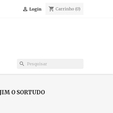
shopping_cart

Carrinho
(0)
Login
search
 JIM O SORTUDO