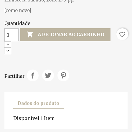
[como novo]
Quantidade

favorite_border
ADICIONAR AO CARRINHO
Partilhar
Dados do produto
Disponível
1 Item