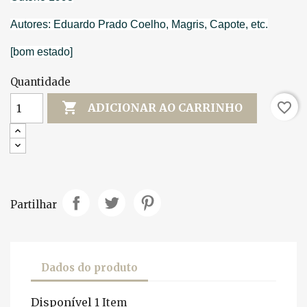
Autores: Eduardo Prado Coelho, Magris, Capote, etc.
[bom estado]
Quantidade

favorite_border
ADICIONAR AO CARRINHO
Partilhar
Dados do produto
Disponível
1 Item