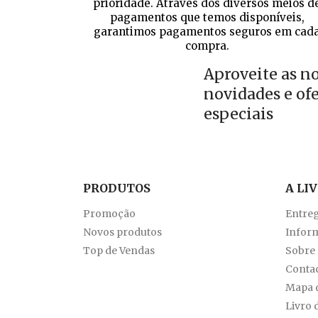
prioridade. Através dos diversos meios d
pagamentos que temos disponíveis,
garantimos pagamentos seguros em cad
compra.
Aproveite as n
novidades e of
especiais
PRODUTOS
A LI
Promoção
Entre
Novos produtos
Inform
Top de Vendas
Sobre
Conta
Mapa d
Livro 