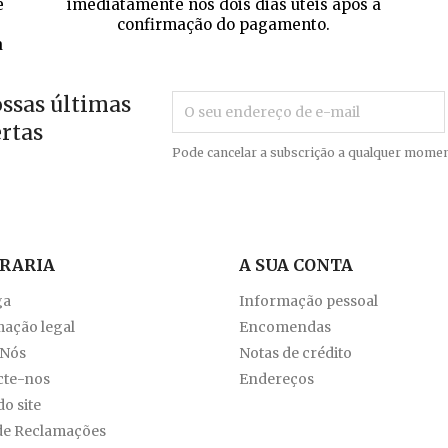
e
imediatamente nos dois dias úteis após a
confirmação do pagamento.
a
ossas últimas
ertas
Pode cancelar a subscrição a qualquer momen
VRARIA
A SUA CONTA
ga
Informação pessoal
ação legal
Encomendas
 Nós
Notas de crédito
cte-nos
Endereços
o site
de Reclamações