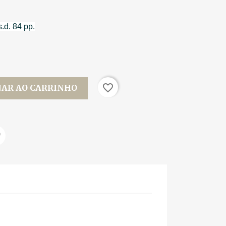
.d. 84 pp.
favorite_border
NAR AO CARRINHO