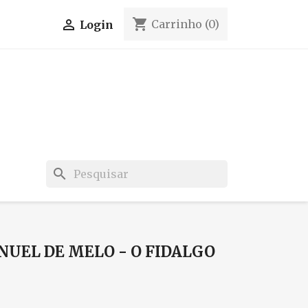
shopping_cart

Carrinho
(0)
Login
search
NUEL DE MELO - O FIDALGO