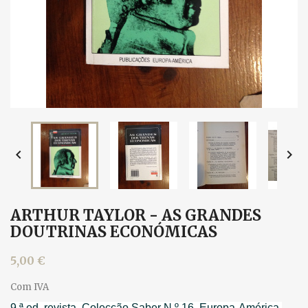


ARTHUR TAYLOR - AS GRANDES
DOUTRINAS ECONÓMICAS
5,00 €
Com IVA
9.ª ed. revista, Colecção Saber N.º 16, Europa-América,