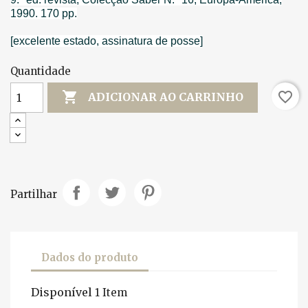
1990. 170 pp.
[excelente estado, assinatura de posse]
Quantidade

favorite_border
ADICIONAR AO CARRINHO
Partilhar
Dados do produto
Disponível
1 Item