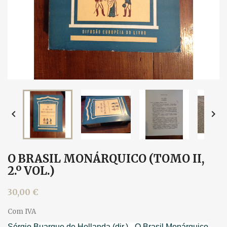


O BRASIL MONÁRQUICO (TOMO II,
2.º VOL.)
30,00 €
Com IVA
Sérgio Buarque de Hollanda (dir.) - O Brasil Monárquico