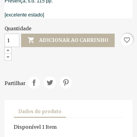
Presença, s.d. 115 pp.
[excelente estado]
Quantidade

favorite_border
ADICIONAR AO CARRINHO
Partilhar
Dados do produto
Disponível
1 Item