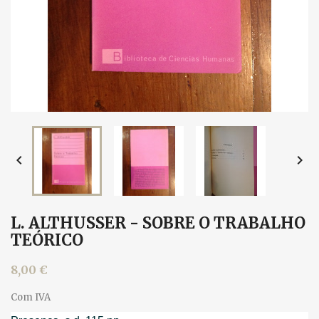


L. ALTHUSSER - SOBRE O TRABALHO
TEÓRICO
8,00 €
Com IVA