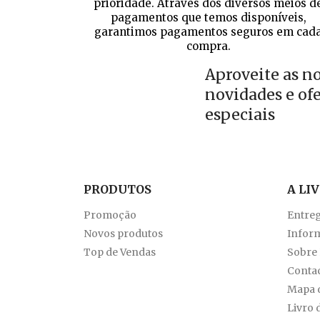
prioridade. Através dos diversos meios d
pagamentos que temos disponíveis,
garantimos pagamentos seguros em cad
compra.
Aproveite as n
novidades e of
especiais
PRODUTOS
A LI
Promoção
Entre
Novos produtos
Inform
Top de Vendas
Sobre
Conta
Mapa d
Livro 