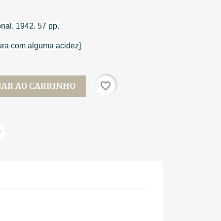
onal, 1942. 57 pp.
ura com alguma acidez]
favorite_border
NAR AO CARRINHO