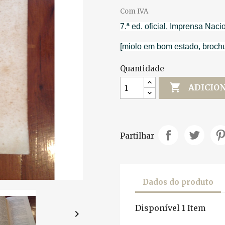
Com IVA
7.ª ed. oficial, Imprensa Naci
[miolo em bom estado, broch
Quantidade

ADICIO
Partilhar
Dados do produto
Disponível
1 Item
