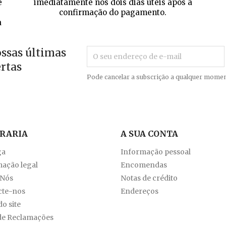
e
imediatamente nos dois dias úteis após a
confirmação do pagamento.
a
ossas últimas
ertas
Pode cancelar a subscrição a qualquer momen
VRARIA
A SUA CONTA
ga
Informação pessoal
ação legal
Encomendas
 Nós
Notas de crédito
cte-nos
Endereços
o site
de Reclamações