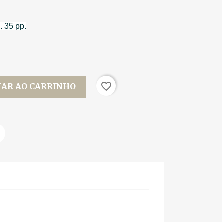
. 35 pp.
favorite_border
NAR AO CARRINHO