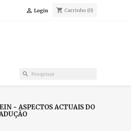
shopping_cart

Carrinho
(0)
Login
search
IN - ASPECTOS ACTUAIS DO
RADUÇÃO