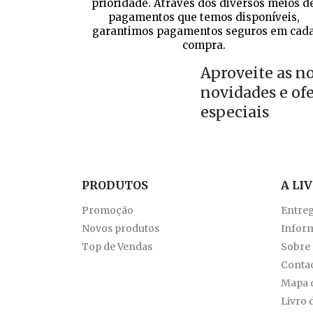
prioridade. Através dos diversos meios d
pagamentos que temos disponíveis,
garantimos pagamentos seguros em cad
compra.
Aproveite as n
novidades e of
especiais
PRODUTOS
A LI
Promoção
Entre
Novos produtos
Inform
Top de Vendas
Sobre
Conta
Mapa d
Livro 