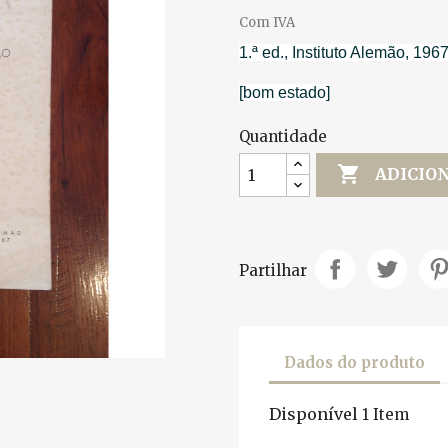
Com IVA
1.ª ed., Instituto Alemão, 1967
[bom estado]
Quantidade

ADICIO
Partilhar
Dados do produto
Disponível
1 Item