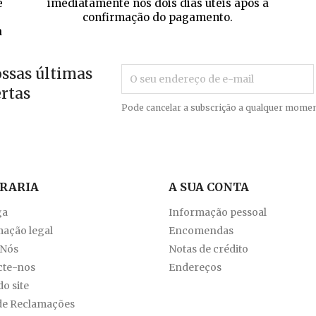
e
imediatamente nos dois dias úteis após a
confirmação do pagamento.
a
ossas últimas
ertas
Pode cancelar a subscrição a qualquer momen
VRARIA
A SUA CONTA
ga
Informação pessoal
ação legal
Encomendas
 Nós
Notas de crédito
cte-nos
Endereços
o site
de Reclamações