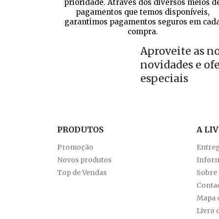
prioridade. Através dos diversos meios d
pagamentos que temos disponíveis,
garantimos pagamentos seguros em cad
compra.
Aproveite as n
novidades e of
especiais
PRODUTOS
A LI
Promoção
Entre
Novos produtos
Inform
Top de Vendas
Sobre
Conta
Mapa d
Livro 