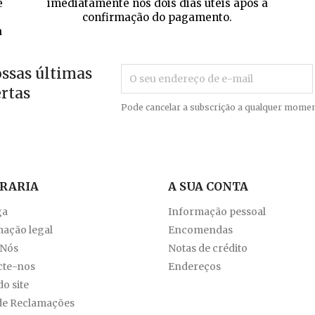
e
imediatamente nos dois dias úteis após a
confirmação do pagamento.
a
ossas últimas
ertas
Pode cancelar a subscrição a qualquer momen
VRARIA
A SUA CONTA
ga
Informação pessoal
ação legal
Encomendas
 Nós
Notas de crédito
cte-nos
Endereços
o site
de Reclamações