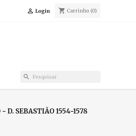
shopping_cart

Carrinho
(0)
Login
search
- D. SEBASTIÃO 1554-1578