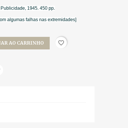
 Publicidade, 1945. 450 pp.
com algumas falhas nas extremidades]
favorite_border
NAR AO CARRINHO