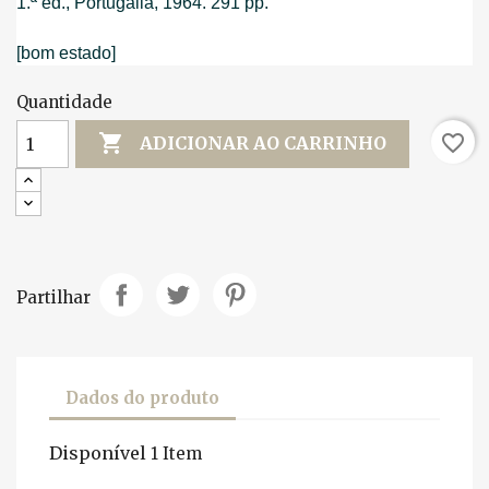
1.ª ed., Portugália, 1964. 291 pp.
[bom estado]
Quantidade

favorite_border
ADICIONAR AO CARRINHO
Partilhar
Dados do produto
Disponível
1 Item